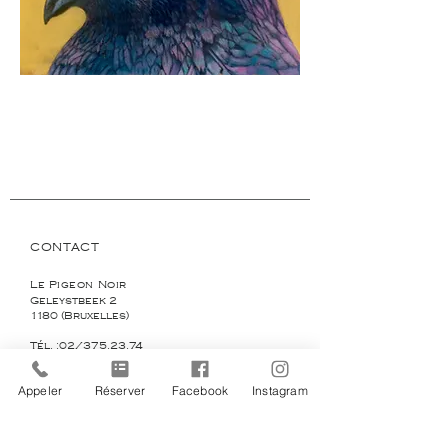
CONTACT
Le Pigeon Noir
Geleystbeek 2
1180 (Bruxelles)
Tél. :02/375.23.74
lepigeonnoir@gmail.com
Appeler
Réserver
Facebook
Instagram
HEURES D'OUVERTURE
Du lundi au vendredi